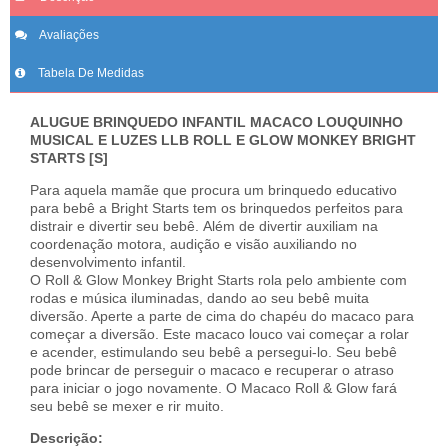
Avaliações
Tabela De Medidas
ALUGUE BRINQUEDO INFANTIL MACACO LOUQUINHO
MUSICAL E LUZES LLB ROLL E GLOW MONKEY BRIGHT
STARTS [S]
Para aquela mamãe que procura um brinquedo educativo
para bebê a Bright Starts tem os brinquedos perfeitos para
distrair e divertir seu bebê. Além de divertir auxiliam na
coordenação motora, audição e visão auxiliando no
desenvolvimento infantil.
O Roll & Glow Monkey Bright Starts rola pelo ambiente com
rodas e música iluminadas, dando ao seu bebê muita
diversão. Aperte a parte de cima do chapéu do macaco para
começar a diversão. Este macaco louco vai começar a rolar
e acender, estimulando seu bebê a persegui-lo. Seu bebê
pode brincar de perseguir o macaco e recuperar o atraso
para iniciar o jogo novamente. O Macaco Roll & Glow fará
seu bebê se mexer e rir muito.
Descrição: