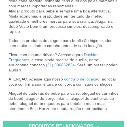
dedo cada produto, somente itens queridos pelas mamães e
com marcas importadas renomadas.
Alugar produto para bebê é sempre uma boa alternativa.
Muita economia, e praticidade em ter tudo da melhor
qualidade e melhores marcas para sua criança. Alugar na
Bebê Veste Bem é um processo simples, descomplicado e
rápido.
Todos os produtos de aluguel para bebê são higienizados
com muito cuidado e carinho antes de cada locação.
Ficou com alguma dúvida? Acesse agora
Dúvidas
Frequentes
, e caso ainda precise de auxilio, entre
em contato conosco
(31) 990862854
. Será um prazer poder
ajudar!
ATENÇÃO: Acesse aqui nosso
contrato de locação
, ao locar
você confirma sua leitura e concorda com suas condições.
Aluguel de cadeiras de bebê para carro; aluguel de carrinhos
de bebê, aluguel de berço infantil, aluguel de banheiras de
bebê, aluguel de brinquedos para bebês e muito mais,
atendemos Belo Horizonte e toda região metropolitana.
PRODUTOS RELACIONADOS
(5)